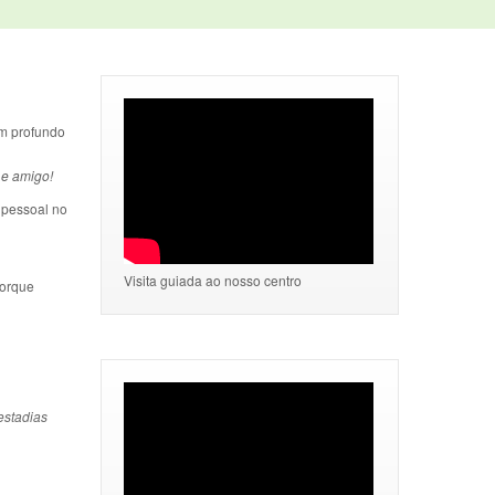
um profundo
 e amigo!
 pessoal no
Visita guiada ao nosso centro
porque
estadias