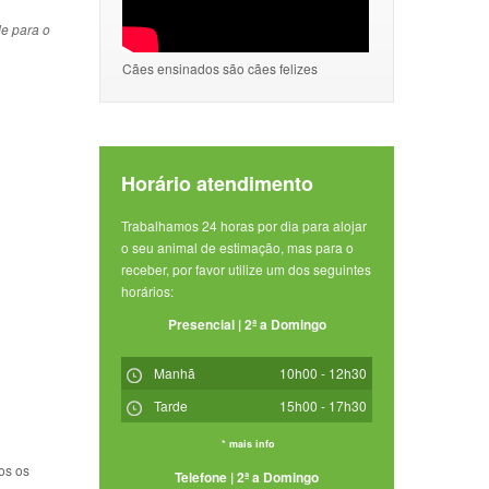
de para o
Cães ensinados são cães felizes
Horário atendimento
Trabalhamos 24 horas por dia para alojar
o seu animal de estimação, mas para o
receber, por favor utilize um dos seguintes
horários:
Presencial | 2ª a Domingo
Manhã
10h00 - 12h30
Tarde
15h00 - 17h30
* mais info
os os
Telefone | 2ª a Domingo