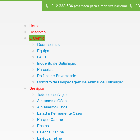
212 333 536
93
(chamada para a rede fixa nacional)
Home
Reservas
O Centro
Quem somos
Equipa
FAQs
Inquérito de Satisfação
Parcerias
Política de Privacidade
Contrato de Hospedagem de Animal de Estimação
Serviços
Todos os serviços
Alojamento Cães
Alojamento Gatos
Estadia Permanente Cães
Parque Canino
Ensino
Estética Canina
Estética Felina