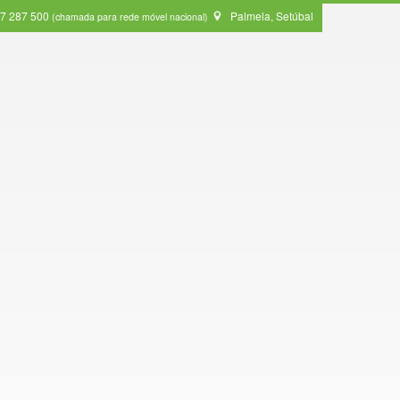
7 287 500
Palmela, Setúbal
(chamada para rede móvel nacional)